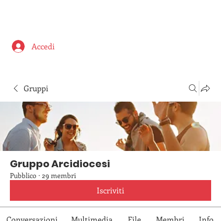
Accedi
Gruppi
Gruppo Arcidiocesi
Pubblico
·
29 membri
Iscriviti
Conversazioni
Multimedia
File
Membri
Info