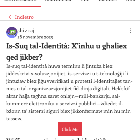
Indietro
shiv raj
28 novembre 2025
Is-Suq tal-Identità: X’inhu u għaliex 
qed jikber?
Is-suq tal-identità huwa terminu li jintuża biex 
jiddeskrivi s-soluzzjonijiet, is-servizzi u t-teknoloġiji li 
jintużaw biex jiġu vverifikati u protetti l-identitajiet tan-
nies u tal-organizzazzjonijiet fid-dinja diġitali. Hekk kif 
aktar ħajja tagħna saret onlajn—mill-bankarju, sal-
kummerċ elettroniku u servizzi pubbliċi—żdiedet il-
bżonn ta’ sistemi siguri biex jikkonfermaw min hu min 
tassew.
Click Me