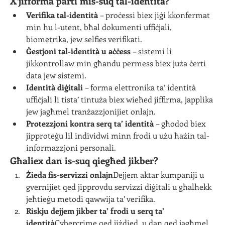
X’jifforma parti mis-suq tal-identità?
Verifika tal-identità
 – proċessi biex jiġi kkonfermat 
min hu l-utent, bħal dokumenti uffiċjali, 
biometrika, jew selfies verifikati.
Ġestjoni tal-identità u aċċess
 – sistemi li 
jikkontrollaw min għandu permess biex juża ċerti 
data jew sistemi.
Identità diġitali
 – forma elettronika ta’ identità 
uffiċjali li tista’ tintuża biex wieħed jiffirma, japplika 
jew jagħmel tranżazzjonijiet onlajn.
Protezzjoni kontra serq ta’ identità
 – għodod biex 
jipproteġu lil individwi minn frodi u użu ħażin tal-
informazzjoni personali.
Għaliex dan is-suq qiegħed jikber?
Żieda fis-servizzi onlajn
Dejjem aktar kumpaniji u 
gvernijiet qed jipprovdu servizzi diġitali u għalhekk 
jeħtieġu metodi qawwija ta’ verifika.
Riskju dejjem jikber ta’ frodi u serq ta’ 
identità
Cybercrime qed jiżdied, u dan qed jagħmel 