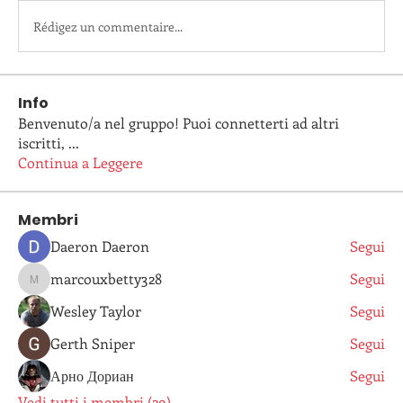
Rédigez un commentaire...
Info
Benvenuto/a nel gruppo! Puoi connetterti ad altri
iscritti,
...
Continua a Leggere
Membri
Daeron Daeron
Segui
marcouxbetty328
Segui
marcouxbetty328
Wesley Taylor
Segui
Gerth Sniper
Segui
Арно Дориан
Segui
Vedi tutti i membri (29)