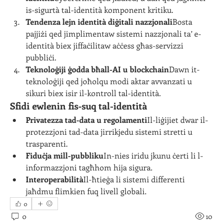
is-sigurtà tal-identità komponent kritiku.
Tendenza lejn identità diġitali nazzjonali
Bosta 
pajjiżi qed jimplimentaw sistemi nazzjonali ta’ e-
identità biex jiffaċilitaw aċċess għas-servizzi 
pubbliċi.
Teknoloġiji ġodda bħall-AI u blockchain
Dawn it-
teknoloġiji qed joħolqu modi aktar avvanzati u 
sikuri biex isir il-kontroll tal-identità.
Sfidi ewlenin fis-suq tal-identità
Privatezza tad-data u regolamenti
Il-liġijiet dwar il-
protezzjoni tad-data jirrikjedu sistemi stretti u 
trasparenti.
Fiduċja mill-pubbliku
In-nies iridu jkunu ċerti li l-
informazzjoni tagħhom hija sigura.
Interoperabilità
Il-ħtieġa li sistemi differenti 
jaħdmu flimkien fuq livell globali.
0
0
10