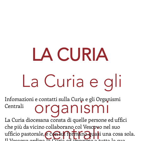
LA CURIA
La Curia e gli
Infomazioni e contatti sulla Curia e gli Organismi
organismi
Centrali
La Curia diocesana consta di quelle persone ed uffici
che più da vicino collaborano col Vescovo nel suo
centrali
ufficio pastorale, e con lui formano quasi una cosa sola.
Il Vescovo ordina la Curia ed imprime a tutta la sua