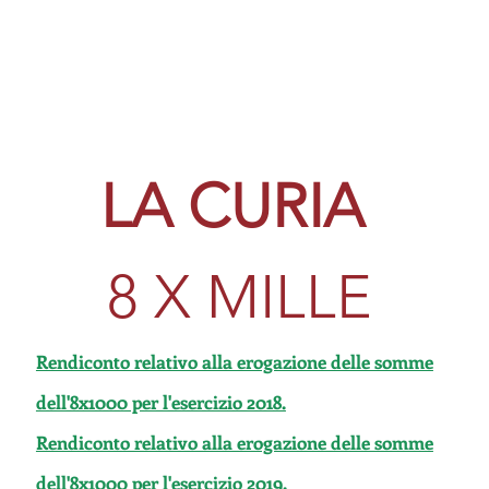
LA CURIA
8 X MILLE
Rendiconto relativo alla erogazione delle somme
dell'8x1000 per l'esercizio 2018.
Rendiconto relativo alla erogazione delle somme
dell'8x1000 per l'esercizio 2019.