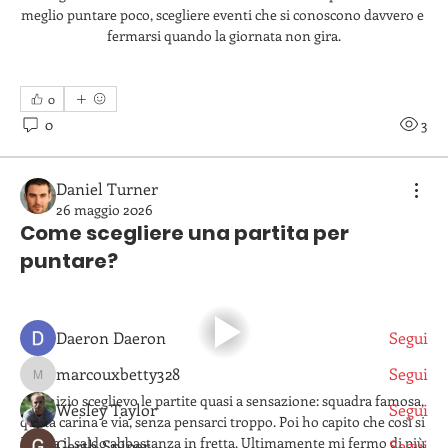
meglio puntare poco, scegliere eventi che si conoscono davvero e 
fermarsi quando la giornata non gira.
0
0
3
Info
Daniel Turner
Benvenuto/a nel gruppo! Puoi connetterti ad altri
26 maggio 2026
iscritti,
...
Come scegliere una partita per
Continua a Leggere
puntare?
Membri
Daeron Daeron
Segui
marcouxbetty328
Segui
marcouxbetty328
All’inizio sceglievo le partite quasi a sensazione: squadra famosa, 
Wesley Taylor
Segui
quota carina e via, senza pensarci troppo. Poi ho capito che così si 
brucia il saldo abbastanza in fretta. Ultimamente mi fermo di più 
Gerth Sniper
Segui