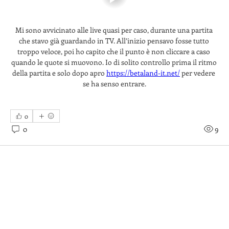
Mi sono avvicinato alle live quasi per caso, durante una partita 
che stavo già guardando in TV. All’inizio pensavo fosse tutto 
troppo veloce, poi ho capito che il punto è non cliccare a caso 
quando le quote si muovono. Io di solito controllo prima il ritmo 
della partita e solo dopo apro 
https://betaland-it.net/
 per vedere 
se ha senso entrare.
0
0
9