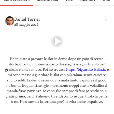
Daniel Turner
28 maggio 2026
Ho iniziato a provare le slot in demo dopo un paio di serate 
storte, quando mi sono accorto che sceglievo i giochi solo per 
grafica o nome famoso. Poi ho trovato 
https://bigcasino-italia.it/
 e 
mi sono messo a guardare le slot con più calma, senza caricare 
subito soldi. La demo secondo me aiuta tanto: capisci se il gioco 
ha bonus frequenti, se i giri morti sono troppi o se la volatilità ti 
manda fuori pazienza. Io consiglio sempre di fare parecchi spin 
gratis prima, perché almeno ti rendi conto se quel titolo fa per te 
o no. Non cambia la fortuna, però ti evita scelte impulsive.