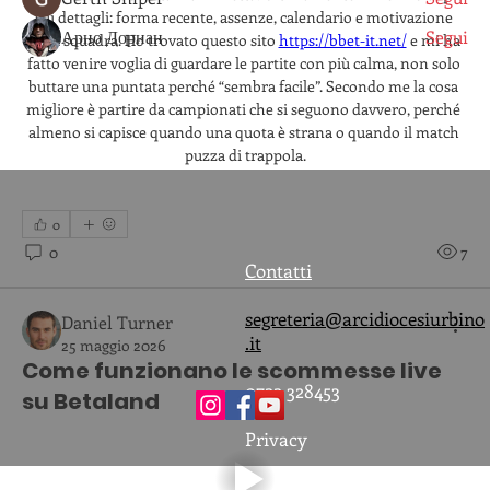
sui dettagli: forma recente, assenze, calendario e motivazione 
Арно Дориан
Segui
della squadra. Ho trovato questo sito 
https://bbet-it.net/
 e mi ha 
fatto venire voglia di guardare le partite con più calma, non solo 
Vedi tutti i membri (29)
buttare una puntata perché “sembra facile”. Secondo me la cosa 
migliore è partire da campionati che si seguono davvero, perché 
almeno si capisce quando una quota è strana o quando il match 
puzza di trappola.
0
0
7
Contatti
segreteria@arcidiocesiurbino
Daniel Turner
.it
25 maggio 2026
Come funzionano le scommesse live
0722 328453
su Betaland
Privacy